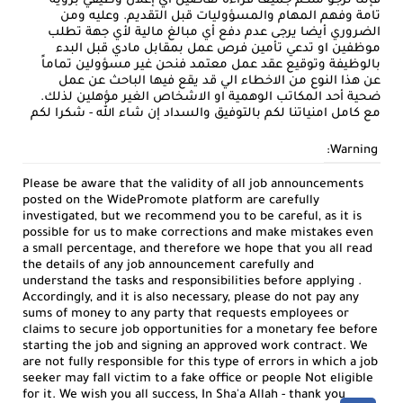
فإننا نرجو منكم جميعا قراءة تفاصيل أي إعلان وظيفي بروية
تامة وفهم المهام والمسؤوليات قبل التقديم. وعليه ومن
الضروري أيضا يرجى عدم دفع أي مبالغ مالية لأي جهة تطلب
موظفين او تدعي تأمين فرص عمل بمقابل مادي قبل البدء
بالوظيفة وتوقيع عقد عمل معتمد فنحن غير مسؤولين تماماً
عن هذا النوع من الاخطاء الي قد يقع فيها الباحث عن عمل
ضحية أحد المكاتب الوهمية او الاشخاص الغير مؤهلين لذلك.
مع كامل امنياتنا لكم بالتوفيق والسداد إن شاء الله - شكرا لكم
Warning:
Please be aware that the validity of all job announcements
posted on the WidePromote platform are carefully
investigated, but we recommend you to be careful, as it is
possible for us to make corrections and make mistakes even
a small percentage, and therefore we hope that you all read
the details of any job announcement carefully and
understand the tasks and responsibilities before applying .
Accordingly, and it is also necessary, please do not pay any
sums of money to any party that requests employees or
claims to secure job opportunities for a monetary fee before
starting the job and signing an approved work contract. We
are not fully responsible for this type of errors in which a job
seeker may fall victim to a fake office or people Not eligible
for it. We wish you all success, In Sha'a Allah - thank you