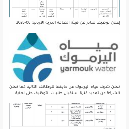
إعلان توظيف صادر عن هيئة الطاقه الذريه الاردنيه 06-2026
تعلن شركه مياه اليرموك عن حاجتها للوظائف التاليه كما تعلن
الشركة عن تمديد فترة استقبال طلبات التوظيف حتى نهاية
دوام يوم الخميس الموافق2026/5/21 القادم، حرصًا منها على
إتاحة الفرصة الكافية أمام الجميع لاستكمال إجراءات التقديم.