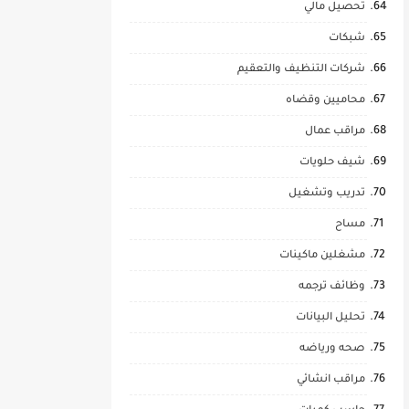
تحصيل مالي
شبكات
شركات التنظيف والتعقيم
محاميين وقضاه
مراقب عمال
شيف حلويات
تدريب وتشغيل
مساح
مشغلين ماكينات
وظائف ترجمه
تحليل البيانات
صحه ورياضه
مراقب انشائي