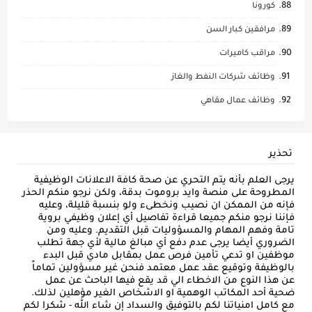
كورونا
مرافقين كبار السن
مراقب كاميرات
وظائف شركات النفط والغاز
وظائف عمال مقاهي
تحذير
يرجى العلم بأنه يتم التحري عن صحة كافة الاعلانات الوظيفية
المطروحة على منصة وايد بروموت بدقة، ولكن نرجو منكم الحذر
فإنه من الممكن ان نصيب ونخطىء ولو بنسبة قليلة، وعليه
فإننا نرجو منكم جميعا قراءة تفاصيل أي إعلان وظيفي بروية
تامة وفهم المهام والمسؤوليات قبل التقديم. وعليه ومن
الضروري أيضا يرجى عدم دفع أي مبالغ مالية لأي جهة تطلب
موظفين او تدعي تأمين فرص عمل بمقابل مادي قبل البدء
بالوظيفة وتوقيع عقد عمل معتمد فنحن غير مسؤولين تماماً
عن هذا النوع من الاخطاء الي قد يقع فيها الباحث عن عمل
ضحية أحد المكاتب الوهمية او الاشخاص الغير مؤهلين لذلك.
مع كامل امنياتنا لكم بالتوفيق والسداد إن شاء الله - شكرا لكم