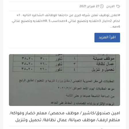
الاردن
27 فبراير 2021
#اعلان_توظيف تعلن شركه كبرى عن حاجتها للوظائف الشاغره التاليه . 1»
لحام. 2»خباز. 3«تغذيه وتصنيع غذائي 4«محاسب.HR. 5«تغذيه وتصنيع غذائي.
6«مه...
اقرأ المزيد
امين صندوق/كاشير / موظف محمص/ معلم خضار وفواكه/
منظم ارفف/ موظف صيانة/ عمال نظافة/ تحميل وتنزيل