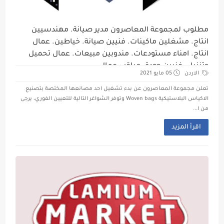
مطلوب لمجموعة المعاصرون مدير صيانة. مهندسيين
انتاج. مشغلين ماكينات. فنيين صيانة. خياطين. عمال
انتاج. امناء مستودعات. مندوبين مبيعات. عمال تحميل
وتنزيل. فنيين جودة. مراقب عمال
الاردن
05 مايو 2021
تعلن مجموعة المعاصرون عن بدء تشغيل احد مصانعها المختصة بتصنيع
الاكياس البلاستيكية Woven bags وتوفر الشواغر التالية للتعيين الفوري، يرجى
من ا...
اقرأ المزيد