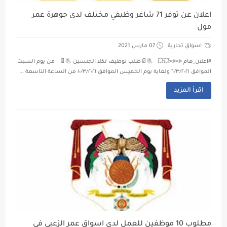
اعلان عن توفر 71 شاغر وظيفي مختلف لدى جوهرة عمر
مول
اسواق تجارية
07 مارس 2021
#اعلان_هام 📣📣💥💥 📃📄طلب توظيف لكلا الجنسين 📃📄 من يوم السبت
الموافق ٦/٣/٢٠٢١ ولغاية يوم الخميس الموافق ١٠/٣/٢٠٢١ من الساعة التاسعة ...
اقرأ المزيد
مطلوب 10 موظفين للعمل لدى اسواق عمر الزعبي في