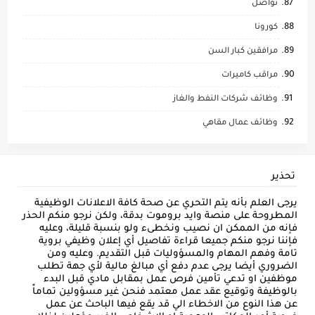
تواصل
كورونا
مرافقين كبار السن
مراقب كاميرات
وظائف شركات النفط والغاز
وظائف عمال مقاهي
تحذير
يرجى العلم بأنه يتم التحري عن صحة كافة الاعلانات الوظيفية
المطروحة على منصة وايد بروموت بدقة، ولكن نرجو منكم الحذر
فإنه من الممكن ان نصيب ونخطىء ولو بنسبة قليلة، وعليه
فإننا نرجو منكم جميعا قراءة تفاصيل أي إعلان وظيفي بروية
تامة وفهم المهام والمسؤوليات قبل التقديم. وعليه ومن
الضروري أيضا يرجى عدم دفع أي مبالغ مالية لأي جهة تطلب
موظفين او تدعي تأمين فرص عمل بمقابل مادي قبل البدء
بالوظيفة وتوقيع عقد عمل معتمد فنحن غير مسؤولين تماماً
عن هذا النوع من الاخطاء الي قد يقع فيها الباحث عن عمل