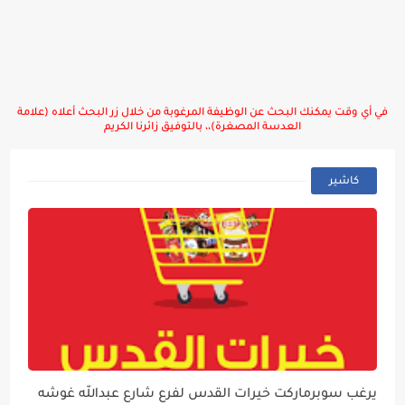
في أي وقت يمكنك البحث عن الوظيفة المرغوبة من خلال زر البحث أعلاه (علامة
العدسة المصغرة)،، بالتوفيق زائرنا الكريم
كاشير
يرغب سوبرماركت خيرات القدس لفرع شارع عبدالله غوشه