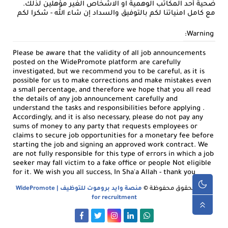
ضحية أحد المكاتب الوهمية او الاشخاص الغير مؤهلين لذلك.
مع كامل امنياتنا لكم بالتوفيق والسداد إن شاء الله - شكرا لكم
Warning:
Please be aware that the validity of all job announcements
posted on the WidePromote platform are carefully
investigated, but we recommend you to be careful, as it is
possible for us to make corrections and make mistakes even
a small percentage, and therefore we hope that you all read
the details of any job announcement carefully and
understand the tasks and responsibilities before applying .
Accordingly, and it is also necessary, please do not pay any
sums of money to any party that requests employees or
claims to secure job opportunities for a monetary fee before
starting the job and signing an approved work contract. We
are not fully responsible for this type of errors in which a job
seeker may fall victim to a fake office or people Not eligible
for it. We wish you all success, In Sha'a Allah - thank you
جميع الحقوق محفوظة ©
منصة وايد بروموت للتوظيف | WidePromote
for recruitment