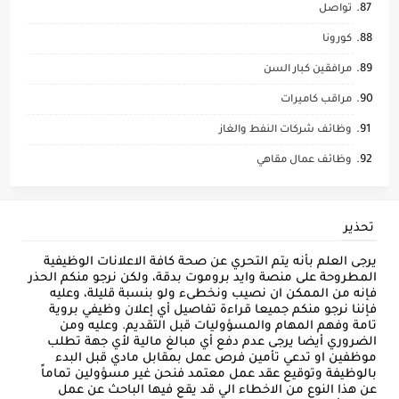
تواصل
كورونا
مرافقين كبار السن
مراقب كاميرات
وظائف شركات النفط والغاز
وظائف عمال مقاهي
تحذير
يرجى العلم بأنه يتم التحري عن صحة كافة الاعلانات الوظيفية
المطروحة على منصة وايد بروموت بدقة، ولكن نرجو منكم الحذر
فإنه من الممكن ان نصيب ونخطىء ولو بنسبة قليلة، وعليه
فإننا نرجو منكم جميعا قراءة تفاصيل أي إعلان وظيفي بروية
تامة وفهم المهام والمسؤوليات قبل التقديم. وعليه ومن
الضروري أيضا يرجى عدم دفع أي مبالغ مالية لأي جهة تطلب
موظفين او تدعي تأمين فرص عمل بمقابل مادي قبل البدء
بالوظيفة وتوقيع عقد عمل معتمد فنحن غير مسؤولين تماماً
عن هذا النوع من الاخطاء الي قد يقع فيها الباحث عن عمل