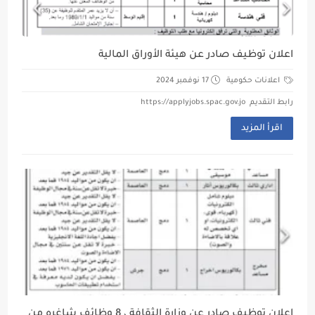
اعلان توظيف صادر عن هيئة الأوراق المالية
اعلانات حكومية
17 نوفمبر 2024
رابط التقديم https://applyjobs.spac.gov.jo
اقرأ المزيد
اعلان توظيف صادر عن وزارة الثقافة ، 8 وظائف شاغره من