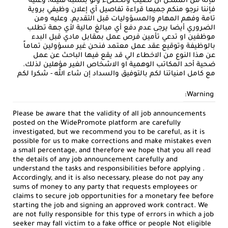
فإنه من الممكن ان نصيب ونخطىء ولو بنسبة قليلة، وعليه
فإننا نرجو منكم جميعا قراءة تفاصيل أي إعلان وظيفي بروية
تامة وفهم المهام والمسؤوليات قبل التقديم. وعليه ومن
الضروري أيضا يرجى عدم دفع أي مبالغ مالية لأي جهة تطلب
موظفين او تدعي تأمين فرص عمل بمقابل مادي قبل البدء
بالوظيفة وتوقيع عقد عمل معتمد فنحن غير مسؤولين تماماً
عن هذا النوع من الاخطاء الي قد يقع فيها الباحث عن عمل
ضحية أحد المكاتب الوهمية او الاشخاص الغير مؤهلين لذلك.
مع كامل امنياتنا لكم بالتوفيق والسداد إن شاء الله - شكرا لكم
Warning:
Please be aware that the validity of all job announcements
posted on the WidePromote platform are carefully
investigated, but we recommend you to be careful, as it is
possible for us to make corrections and make mistakes even
a small percentage, and therefore we hope that you all read
the details of any job announcement carefully and
understand the tasks and responsibilities before applying .
Accordingly, and it is also necessary, please do not pay any
sums of money to any party that requests employees or
claims to secure job opportunities for a monetary fee before
starting the job and signing an approved work contract. We
are not fully responsible for this type of errors in which a job
seeker may fall victim to a fake office or people Not eligible