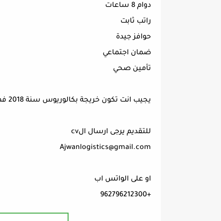
دوام 8 ساعات
راتب ثابت
حوافز جيدة
ضمان اجتماعي
تأمين صحي
يجيب انت تكون خريجة بكالوريوس سنة 2018 فما فوق وامتلاك لابتوب خاص
للتقديم يرجى ارسال الcv
Ajwanlogistics@gmail.com
او على الواتس اب
+962796212300