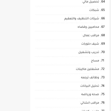
تحصيل مالي
شبكات
شركات التنظيف والتعقيم
محاميين وقضاه
مراقب عمال
شيف حلويات
تدريب وتشغيل
مساح
مشغلين ماكينات
وظائف ترجمه
تحليل البيانات
صحه ورياضه
مراقب انشائي