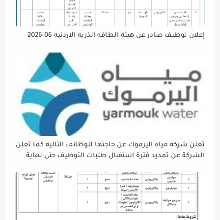
إعلان توظيف صادر عن هيئة الطاقه الذريه الاردنيه 06-2026
تعلن شركه مياه اليرموك عن حاجتها للوظائف التاليه كما تعلن
الشركة عن تمديد فترة استقبال طلبات التوظيف حتى نهاية
دوام يوم الخميس الموافق2026/5/21 القادم، حرصًا منها على
إتاحة الفرصة الكافية أمام الجميع لاستكمال إجراءات التقديم.