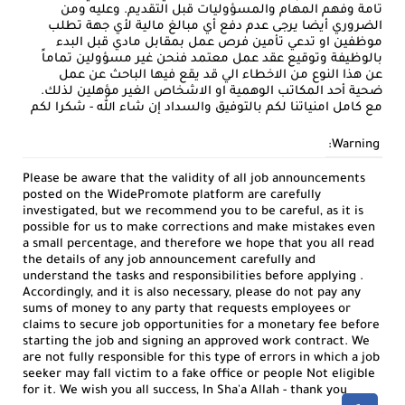
تامة وفهم المهام والمسؤوليات قبل التقديم. وعليه ومن
الضروري أيضا يرجى عدم دفع أي مبالغ مالية لأي جهة تطلب
موظفين او تدعي تأمين فرص عمل بمقابل مادي قبل البدء
بالوظيفة وتوقيع عقد عمل معتمد فنحن غير مسؤولين تماماً
عن هذا النوع من الاخطاء الي قد يقع فيها الباحث عن عمل
ضحية أحد المكاتب الوهمية او الاشخاص الغير مؤهلين لذلك.
مع كامل امنياتنا لكم بالتوفيق والسداد إن شاء الله - شكرا لكم
Warning:
Please be aware that the validity of all job announcements
posted on the WidePromote platform are carefully
investigated, but we recommend you to be careful, as it is
possible for us to make corrections and make mistakes even
a small percentage, and therefore we hope that you all read
the details of any job announcement carefully and
understand the tasks and responsibilities before applying .
Accordingly, and it is also necessary, please do not pay any
sums of money to any party that requests employees or
claims to secure job opportunities for a monetary fee before
starting the job and signing an approved work contract. We
are not fully responsible for this type of errors in which a job
seeker may fall victim to a fake office or people Not eligible
for it. We wish you all success, In Sha'a Allah - thank you