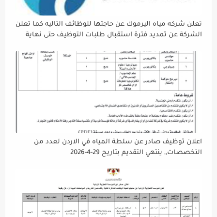
تعلن شركه مياه اليرموك عن حاجتها للوظائف التاليه كما تعلن
الشركة عن تمديد فترة استقبال طلبات التوظيف حتى نهاية
دوام يوم الخميس الموافق2026/5/21 القادم، حرصًا منها على
إتاحة الفرصة الكافية أمام الجميع لاستكمال إجراءات التقديم.
اعلان توظيف صادر عن سلطة المياه في الاردن لعدد من
التخصصات,, ينتهي التقديم بتاريح 29-4-2026