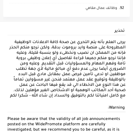
وظائف عمال مقاهي
تحذير
يرجى العلم بأنه يتم التحري عن صحة كافة الاعلانات الوظيفية
المطروحة على منصة وايد بروموت بدقة، ولكن نرجو منكم الحذر
فإنه من الممكن ان نصيب ونخطىء ولو بنسبة قليلة، وعليه
فإننا نرجو منكم جميعا قراءة تفاصيل أي إعلان وظيفي بروية
تامة وفهم المهام والمسؤوليات قبل التقديم. وعليه ومن
الضروري أيضا يرجى عدم دفع أي مبالغ مالية لأي جهة تطلب
موظفين او تدعي تأمين فرص عمل بمقابل مادي قبل البدء
بالوظيفة وتوقيع عقد عمل معتمد فنحن غير مسؤولين تماماً
عن هذا النوع من الاخطاء الي قد يقع فيها الباحث عن عمل
ضحية أحد المكاتب الوهمية او الاشخاص الغير مؤهلين لذلك.
مع كامل امنياتنا لكم بالتوفيق والسداد إن شاء الله - شكرا لكم
Warning:
Please be aware that the validity of all job announcements
posted on the WidePromote platform are carefully
investigated, but we recommend you to be careful, as it is