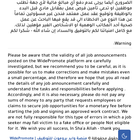
الضروري أيضا يرجى عدم دفع أي مبالغ مالية لأي جهة تطلب
موظفين او تدعي تأمين فرص عمل بمقابل مادي قبل البدء
بالوظيفة وتوقيع عقد عمل معتمد فنحن غير مسؤولين تماماً
عن هذا النوع من الاخطاء الي قد يقع فيها الباحث عن عمل
ضحية أحد المكاتب الوهمية او الاشخاص الغير مؤهلين لذلك.
مع كامل امنياتنا لكم بالتوفيق والسداد إن شاء الله - شكرا لكم
Warning:
Please be aware that the validity of all job announcements
posted on the WidePromote platform are carefully
investigated, but we recommend you to be careful, as it is
possible for us to make corrections and make mistakes even
a small percentage, and therefore we hope that you all read
the details of any job announcement carefully and
understand the tasks and responsibilities before applying .
Accordingly, and it is also necessary, please do not pay any
sums of money to any party that requests employees or
claims to secure job opportunities for a monetary fee before
starting the job and signing an approved work contract. We
are not fully responsible for this type of errors in which a job
seeker may fall victim to a fake office or people Not eligible
for it. We wish you all success, In Sha'a Allah - thank you
جميع الحقوق محفوظة ©
منصة وايد بروموت للتوظيف | WidePromote