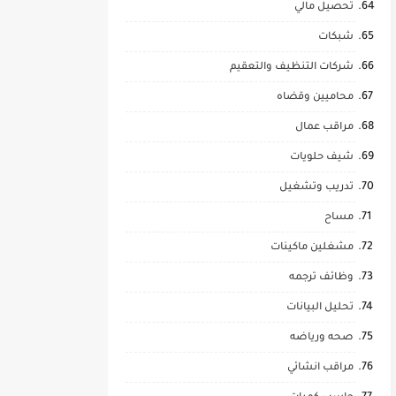
تحصيل مالي
شبكات
شركات التنظيف والتعقيم
محاميين وقضاه
مراقب عمال
شيف حلويات
تدريب وتشغيل
مساح
مشغلين ماكينات
وظائف ترجمه
تحليل البيانات
صحه ورياضه
مراقب انشائي