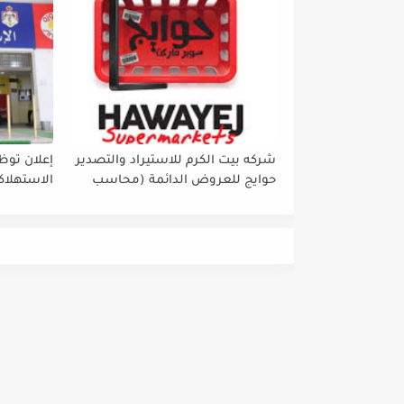
شركه بيت الكرم للاستيراد والتصدير
إعلان تو
حوايج للعروض الدائمة (محاسب
الاستهلاكي
رئيسي - مهندسه جوده - منسق
بضائع - موظفي بقاله - امين
مستودع - موظفة إدارة صفحات
السوشيل ميديا)