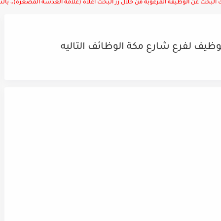
لبحث عن الوظيفة المرغوبة من خلال زر البحث أعلاه (علامة العدسة المصغرة)،، بالتوف
يف لفرع شارع مكة الوظائف التاليه