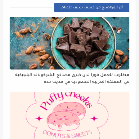
أخر المواضيع من قسم : شيف حلويات
مطلوب للعمل فورا لدى كبرى مصانع الشوكولاته البلجيكية
في المملكة العربية السعودية في مدينة جدة
#شيف_تصنيع_الشوكولاته