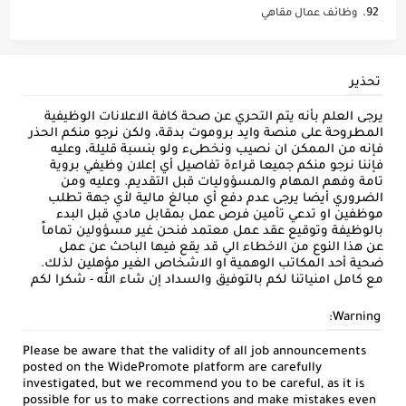
وظائف عمال مقاهي
تحذير
يرجى العلم بأنه يتم التحري عن صحة كافة الاعلانات الوظيفية
المطروحة على منصة وايد بروموت بدقة، ولكن نرجو منكم الحذر
فإنه من الممكن ان نصيب ونخطىء ولو بنسبة قليلة، وعليه
فإننا نرجو منكم جميعا قراءة تفاصيل أي إعلان وظيفي بروية
تامة وفهم المهام والمسؤوليات قبل التقديم. وعليه ومن
الضروري أيضا يرجى عدم دفع أي مبالغ مالية لأي جهة تطلب
موظفين او تدعي تأمين فرص عمل بمقابل مادي قبل البدء
بالوظيفة وتوقيع عقد عمل معتمد فنحن غير مسؤولين تماماً
عن هذا النوع من الاخطاء الي قد يقع فيها الباحث عن عمل
ضحية أحد المكاتب الوهمية او الاشخاص الغير مؤهلين لذلك.
مع كامل امنياتنا لكم بالتوفيق والسداد إن شاء الله - شكرا لكم
Warning:
Please be aware that the validity of all job announcements
posted on the WidePromote platform are carefully
investigated, but we recommend you to be careful, as it is
possible for us to make corrections and make mistakes even