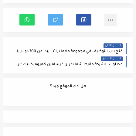
الاعلان التالي
فتح باب التوظيف في مجموعة مادما براتب يبدأ من 700 دولار بالإضافة لعمولات
الاعلان السابق
مطلوب : لشركة مقرها شفا بدران * رسامين كهروميكانيك * رسامين انشائي * مدير مشروع (للعمل بالسعودية) * حاسبين كميات
هل اداء الموقع جيد ؟