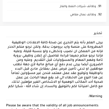
وظائف شركات النفط والغاز
وظائف عمال مقاهي
تحذير
يرجى العلم بأنه يتم التحري عن صحة كافة الاعلانات الوظيفية
المطروحة على منصة وايد بروموت بدقة، ولكن نرجو منكم الحذر
فإنه من الممكن ان نصيب ونخطىء ولو بنسبة قليلة، وعليه
فإننا نرجو منكم جميعا قراءة تفاصيل أي إعلان وظيفي بروية
تامة وفهم المهام والمسؤوليات قبل التقديم. وعليه ومن
الضروري أيضا يرجى عدم دفع أي مبالغ مالية لأي جهة تطلب
موظفين او تدعي تأمين فرص عمل بمقابل مادي قبل البدء
بالوظيفة وتوقيع عقد عمل معتمد فنحن غير مسؤولين تماماً
عن هذا النوع من الاخطاء الي قد يقع فيها الباحث عن عمل
ضحية أحد المكاتب الوهمية او الاشخاص الغير مؤهلين لذلك.
مع كامل امنياتنا لكم بالتوفيق والسداد إن شاء الله - شكرا لكم
Warning:
Please be aware that the validity of all job announcements