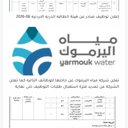
إعلان توظيف صادر عن هيئة الطاقه الذريه الاردنيه 06-2026
تعلن شركه مياه اليرموك عن حاجتها للوظائف التاليه كما تعلن
الشركة عن تمديد فترة استقبال طلبات التوظيف حتى نهاية
دوام يوم الخميس الموافق2026/5/21 القادم، حرصًا منها على
إتاحة الفرصة الكافية أمام الجميع لاستكمال إجراءات التقديم.