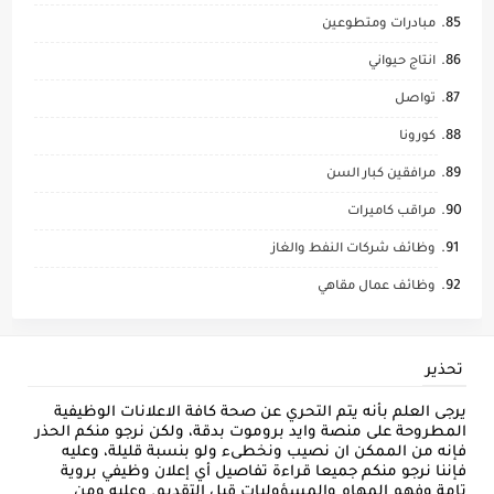
مبادرات ومتطوعين
انتاج حيواني
تواصل
كورونا
مرافقين كبار السن
مراقب كاميرات
وظائف شركات النفط والغاز
وظائف عمال مقاهي
تحذير
يرجى العلم بأنه يتم التحري عن صحة كافة الاعلانات الوظيفية
المطروحة على منصة وايد بروموت بدقة، ولكن نرجو منكم الحذر
فإنه من الممكن ان نصيب ونخطىء ولو بنسبة قليلة، وعليه
فإننا نرجو منكم جميعا قراءة تفاصيل أي إعلان وظيفي بروية
تامة وفهم المهام والمسؤوليات قبل التقديم. وعليه ومن