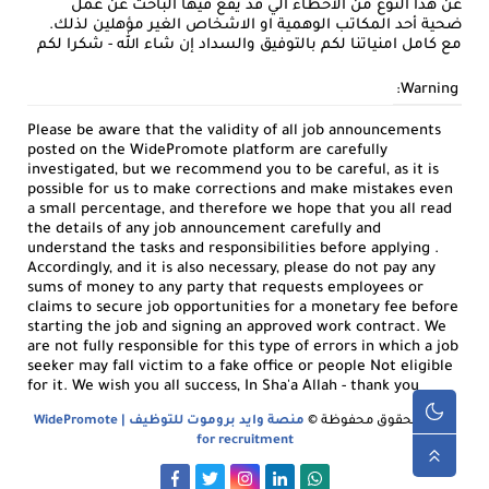
عن هذا النوع من الاخطاء الي قد يقع فيها الباحث عن عمل
ضحية أحد المكاتب الوهمية او الاشخاص الغير مؤهلين لذلك.
مع كامل امنياتنا لكم بالتوفيق والسداد إن شاء الله - شكرا لكم
Warning:
Please be aware that the validity of all job announcements
posted on the WidePromote platform are carefully
investigated, but we recommend you to be careful, as it is
possible for us to make corrections and make mistakes even
a small percentage, and therefore we hope that you all read
the details of any job announcement carefully and
understand the tasks and responsibilities before applying .
Accordingly, and it is also necessary, please do not pay any
sums of money to any party that requests employees or
claims to secure job opportunities for a monetary fee before
starting the job and signing an approved work contract. We
are not fully responsible for this type of errors in which a job
seeker may fall victim to a fake office or people Not eligible
for it. We wish you all success, In Sha'a Allah - thank you
جميع الحقوق محفوظة ©
منصة وايد بروموت للتوظيف | WidePromote
for recruitment