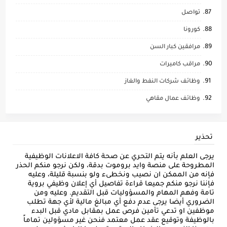
تواصل
كورونا
مرافقين كبار السن
مراقب كاميرات
وظائف شركات النفط والغاز
وظائف عمال مقاهي
تحذير
يرجى العلم بأنه يتم التحري عن صحة كافة الاعلانات الوظيفية
المطروحة على منصة وايد بروموت بدقة، ولكن نرجو منكم الحذر
فإنه من الممكن ان نصيب ونخطىء ولو بنسبة قليلة، وعليه
فإننا نرجو منكم جميعا قراءة تفاصيل أي إعلان وظيفي بروية
تامة وفهم المهام والمسؤوليات قبل التقديم. وعليه ومن
الضروري أيضا يرجى عدم دفع أي مبالغ مالية لأي جهة تطلب
موظفين او تدعي تأمين فرص عمل بمقابل مادي قبل البدء
بالوظيفة وتوقيع عقد عمل معتمد فنحن غير مسؤولين تماماً