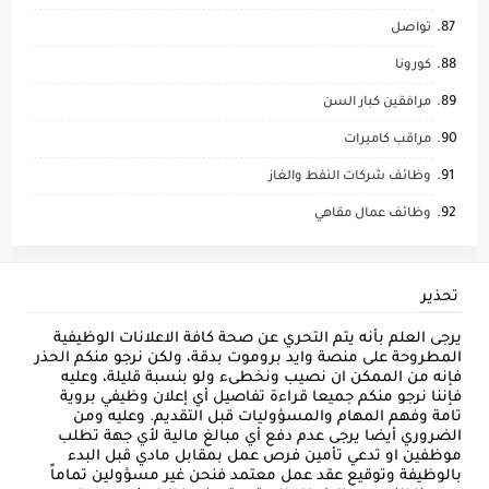
تواصل
كورونا
مرافقين كبار السن
مراقب كاميرات
وظائف شركات النفط والغاز
وظائف عمال مقاهي
تحذير
يرجى العلم بأنه يتم التحري عن صحة كافة الاعلانات الوظيفية
المطروحة على منصة وايد بروموت بدقة، ولكن نرجو منكم الحذر
فإنه من الممكن ان نصيب ونخطىء ولو بنسبة قليلة، وعليه
فإننا نرجو منكم جميعا قراءة تفاصيل أي إعلان وظيفي بروية
تامة وفهم المهام والمسؤوليات قبل التقديم. وعليه ومن
الضروري أيضا يرجى عدم دفع أي مبالغ مالية لأي جهة تطلب
موظفين او تدعي تأمين فرص عمل بمقابل مادي قبل البدء
بالوظيفة وتوقيع عقد عمل معتمد فنحن غير مسؤولين تماماً