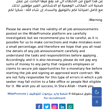
عن هذا النوع من الاخطاء الي قد يقع فيها الباحث عن عمل
ضحية أحد المكاتب الوهمية او الاشخاص الغير مؤهلين لذلك.
مع كامل امنياتنا لكم بالتوفيق والسداد إن شاء الله - شكرا لكم
Warning:
Please be aware that the validity of all job announcements
posted on the WidePromote platform are carefully
investigated, but we recommend you to be careful, as it is
possible for us to make corrections and make mistakes even
a small percentage, and therefore we hope that you all read
the details of any job announcement carefully and
understand the tasks and responsibilities before applying .
Accordingly, and it is also necessary, please do not pay any
sums of money to any party that requests employees or
claims to secure job opportunities for a monetary fee before
starting the job and signing an approved work contract. We
are not fully responsible for this type of errors in which a job
seeker may fall victim to a fake office or people Not eligible
for it. We wish you all success, In Sha'a Allah - thank you
جميع الحقوق محفوظة ©
منصة وايد بروموت للتوظيف | WidePromote
for recruitment