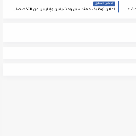
الاعلان السابق
شاغر وظيفي في شركة رائدة في مجال المقاولات نبحث عن مهندس تسعير
اعلان توظيف مهندسين ومشرفين وإداريين من التخصصات التالية