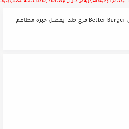
لبحث عن الوظيفة المرغوبة من خلال زر البحث أعلاه (علامة العدسة المصغرة)،، بالتوف
مطلوب موظفين مطبخ للعمل لدى Better Burger فرع خلدا يفضل خبرة مطاعم