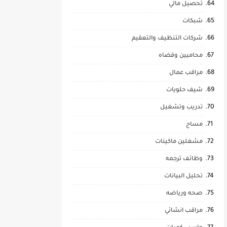
تحصيل مالي
شبكات
شركات التنظيف والتعقيم
محاميين وقضاه
مراقب عمال
شيف حلويات
تدريب وتشغيل
مساح
مشغلين ماكينات
وظائف ترجمه
تحليل البيانات
صحه ورياضه
مراقب انشائي