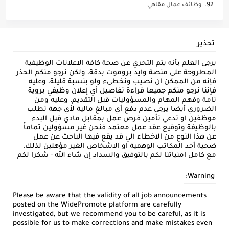
وظائف عمال مقاهي
تحذير
يرجى العلم بأنه يتم التحري عن صحة كافة الاعلانات الوظيفية
المطروحة على منصة وايد بروموت بدقة، ولكن نرجو منكم الحذر
فإنه من الممكن ان نصيب ونخطىء ولو بنسبة قليلة، وعليه
فإننا نرجو منكم جميعا قراءة تفاصيل أي إعلان وظيفي بروية
تامة وفهم المهام والمسؤوليات قبل التقديم. وعليه ومن
الضروري أيضا يرجى عدم دفع أي مبالغ مالية لأي جهة تطلب
موظفين او تدعي تأمين فرص عمل بمقابل مادي قبل البدء
بالوظيفة وتوقيع عقد عمل معتمد فنحن غير مسؤولين تماماً
عن هذا النوع من الاخطاء الي قد يقع فيها الباحث عن عمل
ضحية أحد المكاتب الوهمية او الاشخاص الغير مؤهلين لذلك.
مع كامل امنياتنا لكم بالتوفيق والسداد إن شاء الله - شكرا لكم
Warning:
Please be aware that the validity of all job announcements
posted on the WidePromote platform are carefully
investigated, but we recommend you to be careful, as it is
possible for us to make corrections and make mistakes even