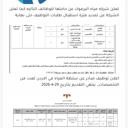
تعلن شركه مياه اليرموك عن حاجتها للوظائف التاليه كما تعلن
الشركة عن تمديد فترة استقبال طلبات التوظيف حتى نهاية
دوام يوم الخميس الموافق2026/5/21 القادم، حرصًا منها على
إتاحة الفرصة الكافية أمام الجميع لاستكمال إجراءات التقديم.
اعلان توظيف صادر عن سلطة المياه في الاردن لعدد من
التخصصات,, ينتهي التقديم بتاريح 29-4-2026