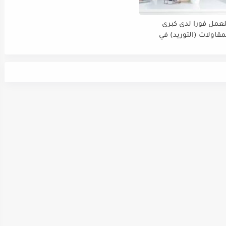
عمل فورا لدى كبرى
قاولات (التوريد) في
لعربية السعودية في مدينة
مسؤول_مبيعات