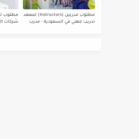
مطلوب مدربين (Instructors) لمعهد
مطلوب لل
تدريب مهني في السعودية - مدرب
شركات الم
كهرباء - مدرب مدني/التشيد والبناء
المملكة ا
-مدرب ميكانيك / مدرب لحام ومدرب
الرياض #
تمديدات صحية - مدرب سقايل -
مدرب لغة إنجليزية.