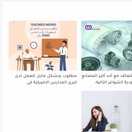
عاقد مع أحد أكبر المصانع
مطلوب وبشكل عاجل للعمل لدى
ية الشواغر التالية:
كبرى المدارس الاميركية في
باء / فني كهرباء /
السعودية الرياض وجده والدمام:
يكاترونكس