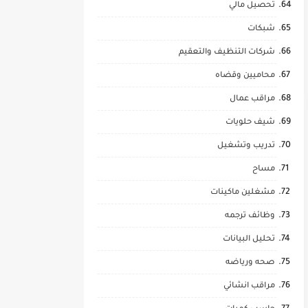
تحصيل مالي
شبكات
شركات التنظيف والتعقيم
محاميين وقضاه
مراقب عمال
شيف حلويات
تدريب وتشغيل
مساح
مشغلين ماكينات
وظائف ترجمه
تحليل البيانات
صحه ورياضه
مراقب انشائي