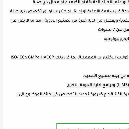
تبر تصنيع الأغذية ويفضل من لديه خبرة في تصنيع الادوية ، مع ما لا يقل عن
ايكروبيولوجيه
4- خبرة واسعة في معايير سلامة الأغذية وبروتوكولات الاختبارات المعملية، بما في ذلك HACCP وGMP وISO/IEC
رة الذاتية مع ضرورة تحديد التخصص في خانة الموضوع الى :