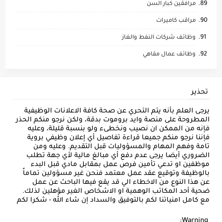
مرافقين كبار السن
مراقب كاميرات
وظائف شركات النفط والغاز
وظائف عمال مقاهي
تحذير
يرجى العلم بأنه يتم التحري عن صحة كافة الاعلانات الوظيفية
المطروحة على منصة وايد بروموت بدقة، ولكن نرجو منكم الحذر
فإنه من الممكن ان نصيب ونخطىء ولو بنسبة قليلة، وعليه
فإننا نرجو منكم جميعا قراءة تفاصيل أي إعلان وظيفي بروية
تامة وفهم المهام والمسؤوليات قبل التقديم. وعليه ومن
الضروري أيضا يرجى عدم دفع أي مبالغ مالية لأي جهة تطلب
موظفين او تدعي تأمين فرص عمل بمقابل مادي قبل البدء
بالوظيفة وتوقيع عقد عمل معتمد فنحن غير مسؤولين تماماً
عن هذا النوع من الاخطاء الي قد يقع فيها الباحث عن عمل
ضحية أحد المكاتب الوهمية او الاشخاص الغير مؤهلين لذلك.
مع كامل امنياتنا لكم بالتوفيق والسداد إن شاء الله - شكرا لكم
Warning: