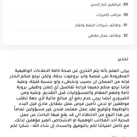
مرافقين كبار السن
مراقب كاميرات
وظائف شركات النفط والغاز
وظائف عمال مقاهي
تحذير
يرجى العلم بأنه يتم التحري عن صحة كافة الاعلانات الوظيفية
المطروحة على منصة وايد بروموت بدقة، ولكن نرجو منكم الحذر
فإنه من الممكن ان نصيب ونخطىء ولو بنسبة قليلة، وعليه
فإننا نرجو منكم جميعا قراءة تفاصيل أي إعلان وظيفي بروية
تامة وفهم المهام والمسؤوليات قبل التقديم. وعليه ومن
الضروري أيضا يرجى عدم دفع أي مبالغ مالية لأي جهة تطلب
موظفين او تدعي تأمين فرص عمل بمقابل مادي قبل البدء
بالوظيفة وتوقيع عقد عمل معتمد فنحن غير مسؤولين تماماً
عن هذا النوع من الاخطاء الي قد يقع فيها الباحث عن عمل
ضحية أحد المكاتب الوهمية او الاشخاص الغير مؤهلين لذلك.
مع كامل امنياتنا لكم بالتوفيق والسداد إن شاء الله - شكرا لكم