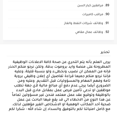
مرافقين كبار السن
مراقب كاميرات
وظائف شركات النفط والغاز
وظائف عمال مقاهي
تحذير
يرجى العلم بأنه يتم التحري عن صحة كافة الاعلانات الوظيفية
المطروحة على منصة وايد بروموت بدقة، ولكن نرجو منكم الحذر
فإنه من الممكن ان نصيب ونخطىء ولو بنسبة قليلة، وعليه
فإننا نرجو منكم جميعا قراءة تفاصيل أي إعلان وظيفي بروية
تامة وفهم المهام والمسؤوليات قبل التقديم. وعليه ومن
الضروري أيضا يرجى عدم دفع أي مبالغ مالية لأي جهة تطلب
موظفين او تدعي تأمين فرص عمل بمقابل مادي قبل البدء
بالوظيفة وتوقيع عقد عمل معتمد فنحن غير مسؤولين تماماً
عن هذا النوع من الاخطاء الي قد يقع فيها الباحث عن عمل
ضحية أحد المكاتب الوهمية او الاشخاص الغير مؤهلين لذلك.
مع كامل امنياتنا لكم بالتوفيق والسداد إن شاء الله - شكرا لكم