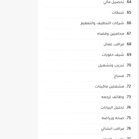
تحصيل مالي
شبكات
شركات التنظيف والتعقيم
محاميين وقضاه
مراقب عمال
شيف حلويات
تدريب وتشغيل
مساح
مشغلين ماكينات
وظائف ترجمه
تحليل البيانات
صحه ورياضه
مراقب انشائي