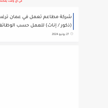
في أي وقت يمكنك ا
شركة مطاعم تعمل في عمان ترغب 
(ذكور / إناث) للعمل حسب الوظائف 
27 يونيو 2024