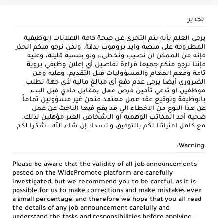
تحذير
يرجى العلم بأنه يتم التحري عن صحة كافة الاعلانات الوظيفية
المطروحة على منصة وايد بروموت بدقة، ولكن نرجو منكم الحذر
فإنه من الممكن ان نصيب ونخطىء ولو بنسبة قليلة، وعليه
فإننا نرجو منكم جميعا قراءة تفاصيل أي إعلان وظيفي بروية
تامة وفهم المهام والمسؤوليات قبل التقديم. وعليه ومن
الضروري أيضا يرجى عدم دفع أي مبالغ مالية لأي جهة تطلب
موظفين او تدعي تأمين فرص عمل بمقابل مادي قبل البدء
بالوظيفة وتوقيع عقد عمل معتمد فنحن غير مسؤولين تماماً
عن هذا النوع من الاخطاء الي قد يقع فيها الباحث عن عمل
ضحية أحد المكاتب الوهمية او الاشخاص الغير مؤهلين لذلك.
مع كامل امنياتنا لكم بالتوفيق والسداد إن شاء الله - شكرا لكم
Warning:
Please be aware that the validity of all job announcements
posted on the WidePromote platform are carefully
investigated, but we recommend you to be careful, as it is
possible for us to make corrections and make mistakes even
a small percentage, and therefore we hope that you all read
the details of any job announcement carefully and
understand the tasks and responsibilities before applying .