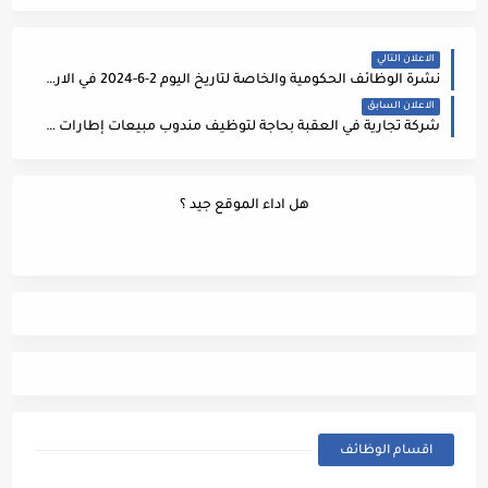
الاعلان التالي
نشرة الوظائف الحكومية والخاصة لتاريخ اليوم 2-6-2024 في الاردن
الاعلان السابق
شركة تجارية في العقبة بحاجة لتوظيف مندوب مبيعات إطارات للعمل ضمن فريقها. إذا كنت تتمتع بالطموح والخبرة في مجال مبيعات الإطارات وترغب في الانضمام إلى فريقنا، فنحن نرحب بتقديمك للوظيفة.
هل اداء الموقع جيد ؟
اقسام الوظائف