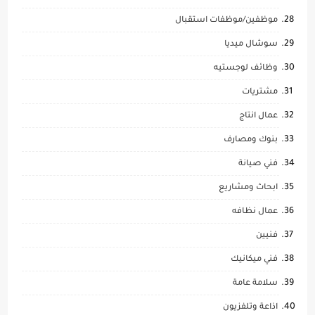
موظفين/موظفات استقبال
سوشال ميديا
وظائف لوجستيه
مشتريات
عمال انتاج
بنوك ومصارف
فني صيانة
ابحاث ومشاريع
عمال نظافه
فنيين
فني ميكانيك
سلامة عامة
اذاعة وتلفزيون