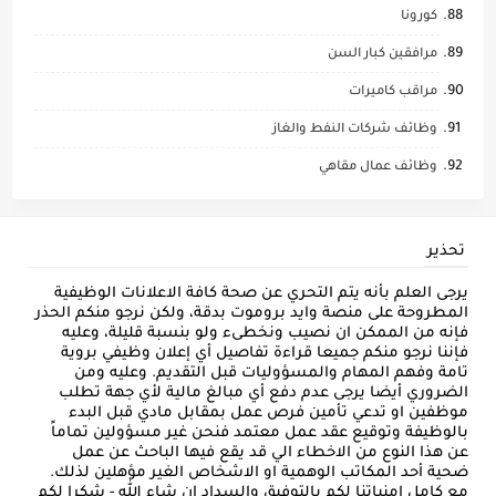
كورونا
مرافقين كبار السن
مراقب كاميرات
وظائف شركات النفط والغاز
وظائف عمال مقاهي
تحذير
يرجى العلم بأنه يتم التحري عن صحة كافة الاعلانات الوظيفية
المطروحة على منصة وايد بروموت بدقة، ولكن نرجو منكم الحذر
فإنه من الممكن ان نصيب ونخطىء ولو بنسبة قليلة، وعليه
فإننا نرجو منكم جميعا قراءة تفاصيل أي إعلان وظيفي بروية
تامة وفهم المهام والمسؤوليات قبل التقديم. وعليه ومن
الضروري أيضا يرجى عدم دفع أي مبالغ مالية لأي جهة تطلب
موظفين او تدعي تأمين فرص عمل بمقابل مادي قبل البدء
بالوظيفة وتوقيع عقد عمل معتمد فنحن غير مسؤولين تماماً
عن هذا النوع من الاخطاء الي قد يقع فيها الباحث عن عمل
ضحية أحد المكاتب الوهمية او الاشخاص الغير مؤهلين لذلك.
مع كامل امنياتنا لكم بالتوفيق والسداد إن شاء الله - شكرا لكم