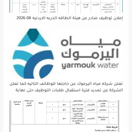
إعلان توظيف صادر عن هيئة الطاقه الذريه الاردنيه 06-2026
تعلن شركه مياه اليرموك عن حاجتها للوظائف التاليه كما تعلن
الشركة عن تمديد فترة استقبال طلبات التوظيف حتى نهاية
دوام يوم الخميس الموافق2026/5/21 القادم، حرصًا منها على
إتاحة الفرصة الكافية أمام الجميع لاستكمال إجراءات التقديم.