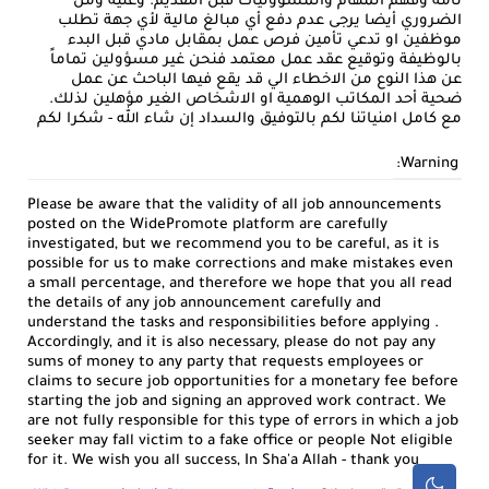
تامة وفهم المهام والمسؤوليات قبل التقديم. وعليه ومن
الضروري أيضا يرجى عدم دفع أي مبالغ مالية لأي جهة تطلب
موظفين او تدعي تأمين فرص عمل بمقابل مادي قبل البدء
بالوظيفة وتوقيع عقد عمل معتمد فنحن غير مسؤولين تماماً
عن هذا النوع من الاخطاء الي قد يقع فيها الباحث عن عمل
ضحية أحد المكاتب الوهمية او الاشخاص الغير مؤهلين لذلك.
مع كامل امنياتنا لكم بالتوفيق والسداد إن شاء الله - شكرا لكم
Warning:
Please be aware that the validity of all job announcements
posted on the WidePromote platform are carefully
investigated, but we recommend you to be careful, as it is
possible for us to make corrections and make mistakes even
a small percentage, and therefore we hope that you all read
the details of any job announcement carefully and
understand the tasks and responsibilities before applying .
Accordingly, and it is also necessary, please do not pay any
sums of money to any party that requests employees or
claims to secure job opportunities for a monetary fee before
starting the job and signing an approved work contract. We
are not fully responsible for this type of errors in which a job
seeker may fall victim to a fake office or people Not eligible
for it. We wish you all success, In Sha'a Allah - thank you