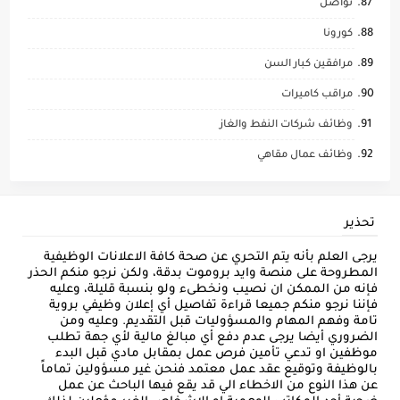
تواصل
كورونا
مرافقين كبار السن
مراقب كاميرات
وظائف شركات النفط والغاز
وظائف عمال مقاهي
تحذير
يرجى العلم بأنه يتم التحري عن صحة كافة الاعلانات الوظيفية
المطروحة على منصة وايد بروموت بدقة، ولكن نرجو منكم الحذر
فإنه من الممكن ان نصيب ونخطىء ولو بنسبة قليلة، وعليه
فإننا نرجو منكم جميعا قراءة تفاصيل أي إعلان وظيفي بروية
تامة وفهم المهام والمسؤوليات قبل التقديم. وعليه ومن
الضروري أيضا يرجى عدم دفع أي مبالغ مالية لأي جهة تطلب
موظفين او تدعي تأمين فرص عمل بمقابل مادي قبل البدء
بالوظيفة وتوقيع عقد عمل معتمد فنحن غير مسؤولين تماماً
عن هذا النوع من الاخطاء الي قد يقع فيها الباحث عن عمل