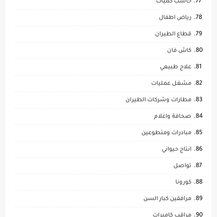
حاسب كميات
رياض اطفال
قطاع الطيران
كاش فان
علاج طبيعي
مشغل عمليات
مطارات وشركات الطيران
صحافة واعلام
مبادرات ومتطوعين
انتاج حيواني
تواصل
كورونا
مرافقين كبار السن
مراقب كاميرات