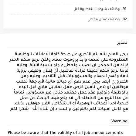
وظائف شركات النفط والغاز
وظائف عمال مقاهي
تحذير
يرجى العلم بأنه يتم التحري عن صحة كافة الاعلانات الوظيفية
المطروحة على منصة وايد بروموت بدقة، ولكن نرجو منكم الحذر
فإنه من الممكن ان نصيب ونخطىء ولو بنسبة قليلة، وعليه
فإننا نرجو منكم جميعا قراءة تفاصيل أي إعلان وظيفي بروية
تامة وفهم المهام والمسؤوليات قبل التقديم. وعليه ومن
الضروري أيضا يرجى عدم دفع أي مبالغ مالية لأي جهة تطلب
موظفين او تدعي تأمين فرص عمل بمقابل مادي قبل البدء
بالوظيفة وتوقيع عقد عمل معتمد فنحن غير مسؤولين تماماً
عن هذا النوع من الاخطاء الي قد يقع فيها الباحث عن عمل
ضحية أحد المكاتب الوهمية او الاشخاص الغير مؤهلين لذلك.
مع كامل امنياتنا لكم بالتوفيق والسداد إن شاء الله - شكرا لكم
Warning:
Please be aware that the validity of all job announcements