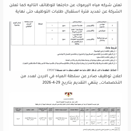
تعلن شركه مياه اليرموك عن حاجتها للوظائف التاليه كما تعلن
الشركة عن تمديد فترة استقبال طلبات التوظيف حتى نهاية
دوام يوم الخميس الموافق2026/5/21 القادم، حرصًا منها على
إتاحة الفرصة الكافية أمام الجميع لاستكمال إجراءات التقديم.
اعلان توظيف صادر عن سلطة المياه في الاردن لعدد من
التخصصات,, ينتهي التقديم بتاريح 29-4-2026