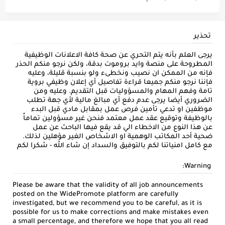
تحذير
يرجى العلم بأنه يتم التحري عن صحة كافة الاعلانات الوظيفية
المطروحة على منصة وايد بروموت بدقة، ولكن نرجو منكم الحذر
فإنه من الممكن ان نصيب ونخطىء ولو بنسبة قليلة، وعليه
فإننا نرجو منكم جميعا قراءة تفاصيل أي إعلان وظيفي بروية
تامة وفهم المهام والمسؤوليات قبل التقديم. وعليه ومن
الضروري أيضا يرجى عدم دفع أي مبالغ مالية لأي جهة تطلب
موظفين او تدعي تأمين فرص عمل بمقابل مادي قبل البدء
بالوظيفة وتوقيع عقد عمل معتمد فنحن غير مسؤولين تماماً
عن هذا النوع من الاخطاء الي قد يقع فيها الباحث عن عمل
ضحية أحد المكاتب الوهمية او الاشخاص الغير مؤهلين لذلك.
مع كامل امنياتنا لكم بالتوفيق والسداد إن شاء الله - شكرا لكم
Warning:
Please be aware that the validity of all job announcements
posted on the WidePromote platform are carefully
investigated, but we recommend you to be careful, as it is
possible for us to make corrections and make mistakes even
a small percentage, and therefore we hope that you all read