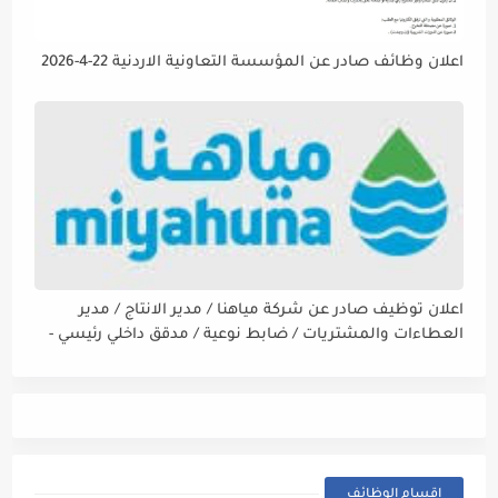
اعلان وظائف صادر عن المؤسسة التعاونية الاردنية 22-4-2026
اعلان توظيف صادر عن شركة مياهنا / مدير الانتاج / مدير
العطاءات والمشتريات / ضابط نوعية / مدقق داخلي رئيسي -
مالي
اقسام الوظائف