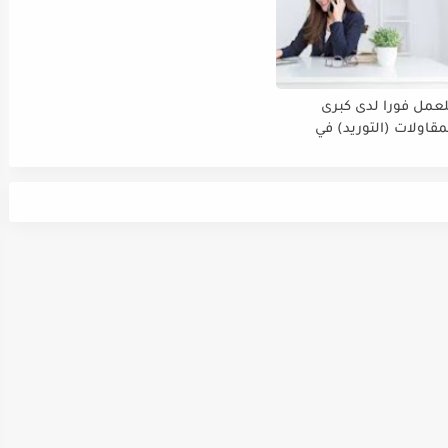
عمل فورا لدى كبرى
قاولات (التوريد) في
لعربية السعودية في مدينة
مسؤول_مبيعات