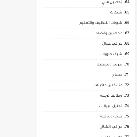
تحصيل مالي
شبكات
شركات التنظيف والتعقيم
محاميين وقضاه
مراقب عمال
شيف حلويات
تدريب وتشغيل
مساح
مشغلين ماكينات
وظائف ترجمه
تحليل البيانات
صحه ورياضه
مراقب انشائي