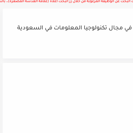
لبحث عن الوظيفة المرغوبة من خلال زر البحث أعلاه (علامة العدسة المصغرة)،، بالتوف
في مجال تكنولوجيا المعلومات في السعودية