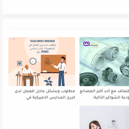
عاقد مع أحد أكبر المصانع
مطلوب وبشكل عاجل للعمل لدى
ية الشواغر التالية:
كبرى المدارس الاميركية في
باء / فني كهرباء /
السعودية الرياض وجده والدمام:
يكاترونكس