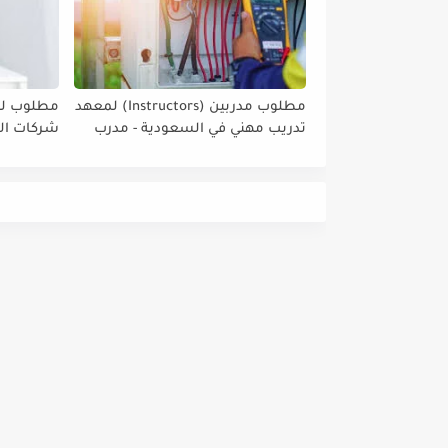
مطلوب مدربين (Instructors) لمعهد
مطلوب لل
تدريب مهني في السعودية - مدرب
شركات الم
كهرباء - مدرب مدني/التشيد والبناء
المملكة ا
-مدرب ميكانيك / مدرب لحام ومدرب
الرياض #
تمديدات صحية - مدرب سقايل -
مدرب لغة إنجليزية.