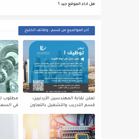
هل اداء الموقع جيد ؟
أخر المواضيع من قسم : وظائف الخليج
تعلن نقابة المهندسين الأردنيين-
مطلوب للت
قسم التدريب والتشغيل بالتعاون
في السعود
مع لجنة ارتباط المهندسين / الكويت
مهندس كهر
عن فرص عمل في دولة الكويت
مهندس م