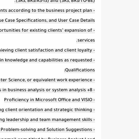
(SRS, BRS/AS-IS) and (SRS, BRS/TO-BE).
ents according to the business project plan
 Case Specifications, and User Case Details.
rtunities for existing clients’ expansion of
services.
- Achieving client satisfaction and client loyalty.
- Perform Additional tasks within knowledge and capabilities as requested.
Qualifications:
- Bachelor's degree in IT, Engineering, Computer Science, or equivalent work experience.
- 8+ years in business analysis or system analysis
- Proficiency in Microsoft Office and VISIO
- Extraordinary communication skills and Strong client orientation and strategic thinking.
- Strong leadership and team management skills.
- Problem-solving and Solution Suggestions.