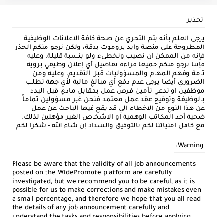
تحذير
يرجى العلم بأنه يتم التحري عن صحة كافة الاعلانات الوظيفية
المطروحة على منصة وايد بروموت بدقة، ولكن نرجو منكم الحذر
فإنه من الممكن ان نصيب ونخطىء ولو بنسبة قليلة، وعليه
فإننا نرجو منكم جميعا قراءة تفاصيل أي إعلان وظيفي بروية
تامة وفهم المهام والمسؤوليات قبل التقديم. وعليه ومن
الضروري أيضا يرجى عدم دفع أي مبالغ مالية لأي جهة تطلب
موظفين او تدعي تأمين فرص عمل بمقابل مادي قبل البدء
بالوظيفة وتوقيع عقد عمل معتمد فنحن غير مسؤولين تماماً
عن هذا النوع من الاخطاء الي قد يقع فيها الباحث عن عمل
ضحية أحد المكاتب الوهمية او الاشخاص الغير مؤهلين لذلك.
مع كامل امنياتنا لكم بالتوفيق والسداد إن شاء الله - شكرا لكم
Warning:
Please be aware that the validity of all job announcements
posted on the WidePromote platform are carefully
investigated, but we recommend you to be careful, as it is
possible for us to make corrections and make mistakes even
a small percentage, and therefore we hope that you all read
the details of any job announcement carefully and
understand the tasks and responsibilities before applying .