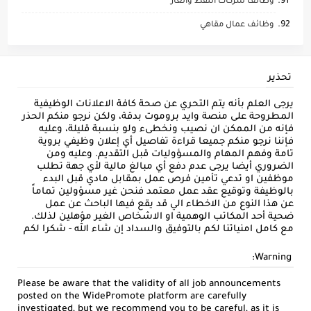
وظائف شركات النفط والغاز
وظائف عمال مقاهي
تحذير
يرجى العلم بأنه يتم التحري عن صحة كافة الاعلانات الوظيفية
المطروحة على منصة وايد بروموت بدقة، ولكن نرجو منكم الحذر
فإنه من الممكن ان نصيب ونخطىء ولو بنسبة قليلة، وعليه
فإننا نرجو منكم جميعا قراءة تفاصيل أي إعلان وظيفي بروية
تامة وفهم المهام والمسؤوليات قبل التقديم. وعليه ومن
الضروري أيضا يرجى عدم دفع أي مبالغ مالية لأي جهة تطلب
موظفين او تدعي تأمين فرص عمل بمقابل مادي قبل البدء
بالوظيفة وتوقيع عقد عمل معتمد فنحن غير مسؤولين تماماً
عن هذا النوع من الاخطاء الي قد يقع فيها الباحث عن عمل
ضحية أحد المكاتب الوهمية او الاشخاص الغير مؤهلين لذلك.
مع كامل امنياتنا لكم بالتوفيق والسداد إن شاء الله - شكرا لكم
Warning:
Please be aware that the validity of all job announcements
posted on the WidePromote platform are carefully
investigated, but we recommend you to be careful, as it is