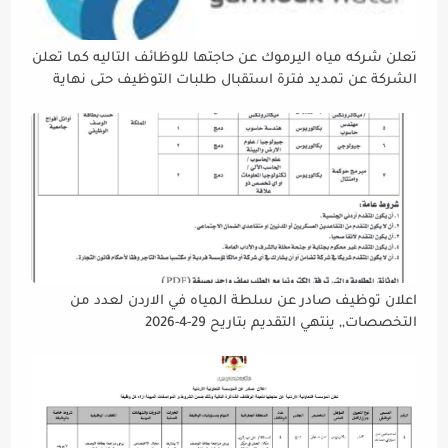
تعلن شركه مياه اليرموك عن حاجتها للوظائف التاليه كما تعلن
الشركة عن تمديد فترة استقبال طلبات التوظيف حتى نهاية
دوام يوم الخميس الموافق2026/5/21 القادم، حرصًا منها على
إتاحة الفرصة الكافية أمام الجميع لاستكمال إجراءات التقديم.
اعلان توظيف صادر عن سلطة المياه في الاردن لعدد من
التخصصات,, ينتهي التقديم بتاريح 29-4-2026