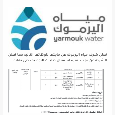
تعلن شركه مياه اليرموك عن حاجتها للوظائف التاليه كما تعلن
الشركة عن تمديد فترة استقبال طلبات التوظيف حتى نهاية
دوام يوم الخميس الموافق2026/5/21 القادم، حرصًا منها على
إتاحة الفرصة الكافية أمام الجميع لاستكمال إجراءات التقديم.