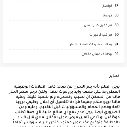
تواصل
كورونا
مرافقين كبار السن
مراقب كاميرات
وظائف شركات النفط والغاز
وظائف عمال مقاهي
تحذير
يرجى العلم بأنه يتم التحري عن صحة كافة الاعلانات الوظيفية
المطروحة على منصة وايد بروموت بدقة، ولكن نرجو منكم الحذر
فإنه من الممكن ان نصيب ونخطىء ولو بنسبة قليلة، وعليه
فإننا نرجو منكم جميعا قراءة تفاصيل أي إعلان وظيفي بروية
تامة وفهم المهام والمسؤوليات قبل التقديم. وعليه ومن
الضروري أيضا يرجى عدم دفع أي مبالغ مالية لأي جهة تطلب
موظفين او تدعي تأمين فرص عمل بمقابل مادي قبل البدء
بالوظيفة وتوقيع عقد عمل معتمد فنحن غير مسؤولين تماماً