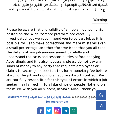
عن هذا النوع من الاخطاء الي قد يقع فيها الباحث عن عمل
ضحية أحد المكاتب الوهمية او الاشخاص الغير مؤهلين لذلك.
مع كامل امنياتنا لكم بالتوفيق والسداد إن شاء الله - شكرا لكم
Warning:
Please be aware that the validity of all job announcements
posted on the WidePromote platform are carefully
investigated, but we recommend you to be careful, as it is
possible for us to make corrections and make mistakes even
a small percentage, and therefore we hope that you all read
the details of any job announcement carefully and
understand the tasks and responsibilities before applying .
Accordingly, and it is also necessary, please do not pay any
sums of money to any party that requests employees or
claims to secure job opportunities for a monetary fee before
starting the job and signing an approved work contract. We
are not fully responsible for this type of errors in which a job
seeker may fall victim to a fake office or people Not eligible
for it. We wish you all success, In Sha'a Allah - thank you
جميع الحقوق محفوظة ©
منصة وايد بروموت للتوظيف | WidePromote
for recruitment