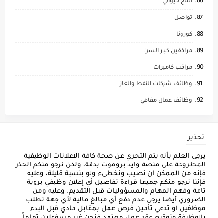
انتاج حيواني
تواصل
كورونا
مرافقين كبار السن
مراقب كاميرات
وظائف شركات النفط والغاز
وظائف عمال مقاهي
تحذير
يرجى العلم بأنه يتم التحري عن صحة كافة الاعلانات الوظيفية
المطروحة على منصة وايد بروموت بدقة، ولكن نرجو منكم الحذر
فإنه من الممكن ان نصيب ونخطىء ولو بنسبة قليلة، وعليه
فإننا نرجو منكم جميعا قراءة تفاصيل أي إعلان وظيفي بروية
تامة وفهم المهام والمسؤوليات قبل التقديم. وعليه ومن
الضروري أيضا يرجى عدم دفع أي مبالغ مالية لأي جهة تطلب
موظفين او تدعي تأمين فرص عمل بمقابل مادي قبل البدء
بالوظيفة وتوقيع عقد عمل معتمد فنحن غير مسؤولين تماماً