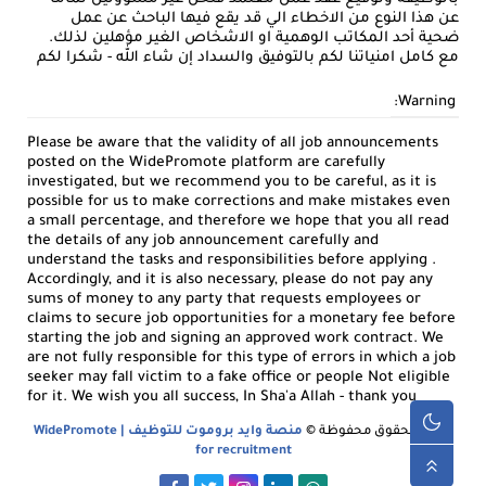
عن هذا النوع من الاخطاء الي قد يقع فيها الباحث عن عمل
ضحية أحد المكاتب الوهمية او الاشخاص الغير مؤهلين لذلك.
مع كامل امنياتنا لكم بالتوفيق والسداد إن شاء الله - شكرا لكم
Warning:
Please be aware that the validity of all job announcements
posted on the WidePromote platform are carefully
investigated, but we recommend you to be careful, as it is
possible for us to make corrections and make mistakes even
a small percentage, and therefore we hope that you all read
the details of any job announcement carefully and
understand the tasks and responsibilities before applying .
Accordingly, and it is also necessary, please do not pay any
sums of money to any party that requests employees or
claims to secure job opportunities for a monetary fee before
starting the job and signing an approved work contract. We
are not fully responsible for this type of errors in which a job
seeker may fall victim to a fake office or people Not eligible
for it. We wish you all success, In Sha'a Allah - thank you
جميع الحقوق محفوظة ©
منصة وايد بروموت للتوظيف | WidePromote
for recruitment