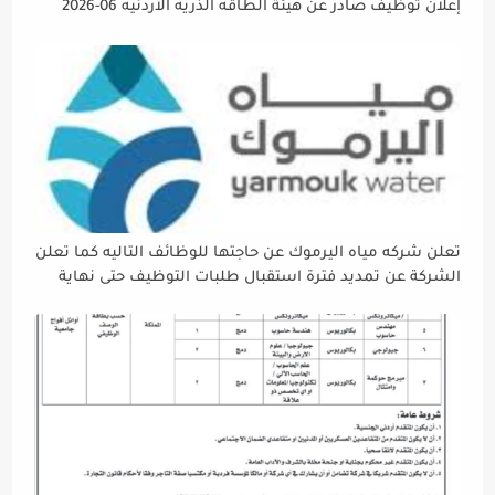
إعلان توظيف صادر عن هيئة الطاقه الذريه الاردنيه 06-2026
تعلن شركه مياه اليرموك عن حاجتها للوظائف التاليه كما تعلن
الشركة عن تمديد فترة استقبال طلبات التوظيف حتى نهاية
دوام يوم الخميس الموافق2026/5/21 القادم، حرصًا منها على
إتاحة الفرصة الكافية أمام الجميع لاستكمال إجراءات التقديم.