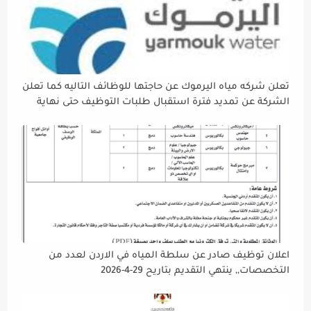
تعلن شركه مياه اليرموك عن حاجتها للوظائف التاليه كما تعلن
الشركة عن تمديد فترة استقبال طلبات التوظيف حتى نهاية
دوام يوم الخميس الموافق2026/5/21 القادم، حرصًا منها على
إتاحة الفرصة الكافية أمام الجميع لاستكمال إجراءات التقديم.
اعلان توظيف صادر عن سلطة المياه في الاردن لعدد من
التخصصات,, ينتهي التقديم بتاريح 29-4-2026