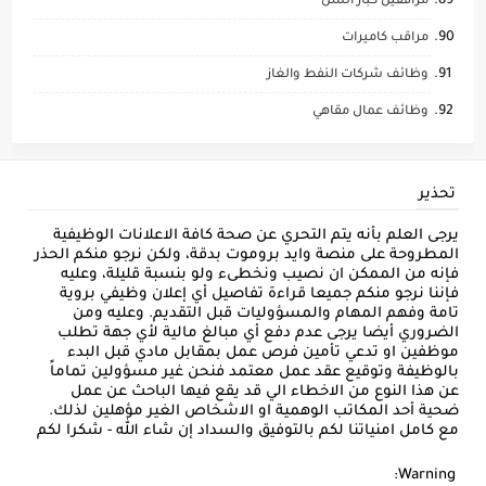
مرافقين كبار السن
مراقب كاميرات
وظائف شركات النفط والغاز
وظائف عمال مقاهي
تحذير
يرجى العلم بأنه يتم التحري عن صحة كافة الاعلانات الوظيفية
المطروحة على منصة وايد بروموت بدقة، ولكن نرجو منكم الحذر
فإنه من الممكن ان نصيب ونخطىء ولو بنسبة قليلة، وعليه
فإننا نرجو منكم جميعا قراءة تفاصيل أي إعلان وظيفي بروية
تامة وفهم المهام والمسؤوليات قبل التقديم. وعليه ومن
الضروري أيضا يرجى عدم دفع أي مبالغ مالية لأي جهة تطلب
موظفين او تدعي تأمين فرص عمل بمقابل مادي قبل البدء
بالوظيفة وتوقيع عقد عمل معتمد فنحن غير مسؤولين تماماً
عن هذا النوع من الاخطاء الي قد يقع فيها الباحث عن عمل
ضحية أحد المكاتب الوهمية او الاشخاص الغير مؤهلين لذلك.
مع كامل امنياتنا لكم بالتوفيق والسداد إن شاء الله - شكرا لكم
Warning: