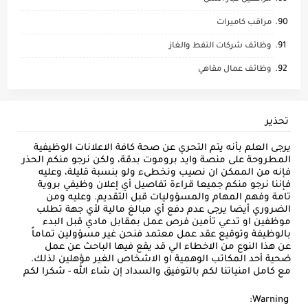
مراقب كاميرات
وظائف شركات النفط والغاز
وظائف عمال مقاهي
تحذير
يرجى العلم بأنه يتم التحري عن صحة كافة الاعلانات الوظيفية
المطروحة على منصة وايد بروموت بدقة، ولكن نرجو منكم الحذر
فإنه من الممكن ان نصيب ونخطىء ولو بنسبة قليلة، وعليه
فإننا نرجو منكم جميعا قراءة تفاصيل أي إعلان وظيفي بروية
تامة وفهم المهام والمسؤوليات قبل التقديم. وعليه ومن
الضروري أيضا يرجى عدم دفع أي مبالغ مالية لأي جهة تطلب
موظفين او تدعي تأمين فرص عمل بمقابل مادي قبل البدء
بالوظيفة وتوقيع عقد عمل معتمد فنحن غير مسؤولين تماماً
عن هذا النوع من الاخطاء الي قد يقع فيها الباحث عن عمل
ضحية أحد المكاتب الوهمية او الاشخاص الغير مؤهلين لذلك.
مع كامل امنياتنا لكم بالتوفيق والسداد إن شاء الله - شكرا لكم
Warning: