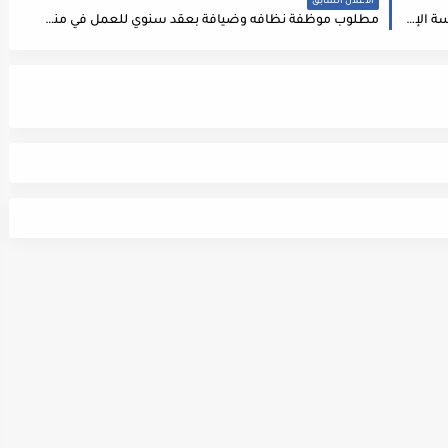
الاعلان السابق
اعلان توفر اكثر من 40وظيفة شاغرة صادر عن مؤسسة الإذاعة والتلفزيون الاردني
مطلوب موظفة نظافه وضيافة بعقد سنوي للعمل في منظمه تابعه للسفاره الكنديه