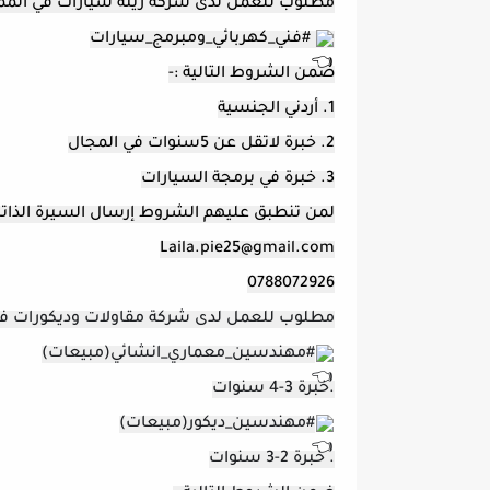
مطلوب للعمل لدى شركة زينة سيارات في الممل
#فني_كهربائي_ومبرمج_سيارات
ضمن الشروط التالية :-
1. أردني الجنسية
2. خبرة لاتقل عن 5سنوات في المجال
3. خبرة في برمجة السيارات
لمن تنطبق عليهم الشروط إرسال السيرة الذات
Laila.pie25@gmail.com
0788072926
مطلوب للعمل لدى شركة مقاولات وديكورات في 
#مهندسين_معماري_انشائي(مبيعات)
.خبرة 3-4 سنوات
#مهندسين_ديكور(مبيعات)
. خبرة 2-3 سنوات