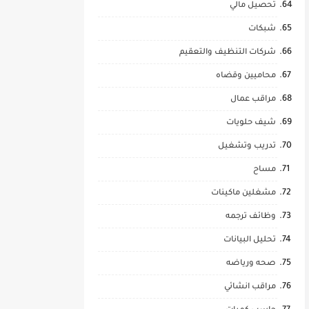
تحصيل مالي
شبكات
شركات التنظيف والتعقيم
محاميين وقضاه
مراقب عمال
شيف حلويات
تدريب وتشغيل
مساح
مشغلين ماكينات
وظائف ترجمه
تحليل البيانات
صحه ورياضه
مراقب انشائي