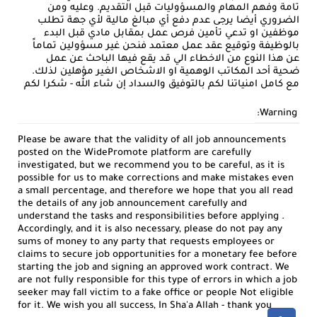
تامة وفهم المهام والمسؤوليات قبل التقديم. وعليه ومن
الضروري أيضا يرجى عدم دفع أي مبالغ مالية لأي جهة تطلب
موظفين او تدعي تأمين فرص عمل بمقابل مادي قبل البدء
بالوظيفة وتوقيع عقد عمل معتمد فنحن غير مسؤولين تماماً
عن هذا النوع من الاخطاء الي قد يقع فيها الباحث عن عمل
ضحية أحد المكاتب الوهمية او الاشخاص الغير مؤهلين لذلك.
مع كامل امنياتنا لكم بالتوفيق والسداد إن شاء الله - شكرا لكم
Warning:
Please be aware that the validity of all job announcements
posted on the WidePromote platform are carefully
investigated, but we recommend you to be careful, as it is
possible for us to make corrections and make mistakes even
a small percentage, and therefore we hope that you all read
the details of any job announcement carefully and
understand the tasks and responsibilities before applying .
Accordingly, and it is also necessary, please do not pay any
sums of money to any party that requests employees or
claims to secure job opportunities for a monetary fee before
starting the job and signing an approved work contract. We
are not fully responsible for this type of errors in which a job
seeker may fall victim to a fake office or people Not eligible
for it. We wish you all success, In Sha'a Allah - thank you