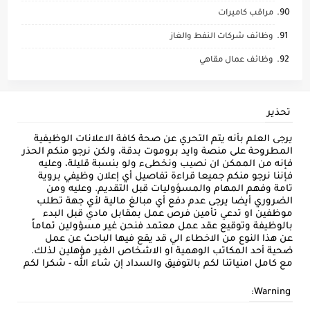
مراقب كاميرات
وظائف شركات النفط والغاز
وظائف عمال مقاهي
تحذير
يرجى العلم بأنه يتم التحري عن صحة كافة الاعلانات الوظيفية
المطروحة على منصة وايد بروموت بدقة، ولكن نرجو منكم الحذر
فإنه من الممكن ان نصيب ونخطىء ولو بنسبة قليلة، وعليه
فإننا نرجو منكم جميعا قراءة تفاصيل أي إعلان وظيفي بروية
تامة وفهم المهام والمسؤوليات قبل التقديم. وعليه ومن
الضروري أيضا يرجى عدم دفع أي مبالغ مالية لأي جهة تطلب
موظفين او تدعي تأمين فرص عمل بمقابل مادي قبل البدء
بالوظيفة وتوقيع عقد عمل معتمد فنحن غير مسؤولين تماماً
عن هذا النوع من الاخطاء الي قد يقع فيها الباحث عن عمل
ضحية أحد المكاتب الوهمية او الاشخاص الغير مؤهلين لذلك.
مع كامل امنياتنا لكم بالتوفيق والسداد إن شاء الله - شكرا لكم
Warning: