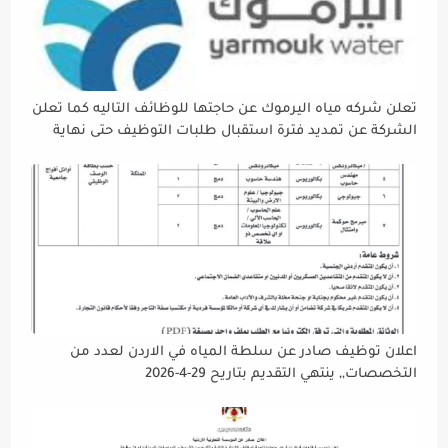
تعلن شركه مياه اليرموك عن حاجتها للوظائف التاليه كما تعلن
الشركة عن تمديد فترة استقبال طلبات التوظيف حتى نهاية
دوام يوم الخميس الموافق2026/5/21 القادم، حرصًا منها على
إتاحة الفرصة الكافية أمام الجميع لاستكمال إجراءات التقديم.
اعلان توظيف صادر عن سلطة المياه في الاردن لعدد من
التخصصات,, ينتهي التقديم بتاريح 29-4-2026