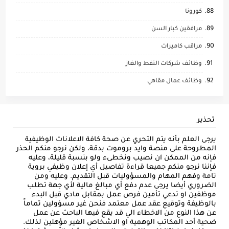
كورونا
مرافقين كبار السن
مراقب كاميرات
وظائف شركات النفط والغاز
وظائف عمال مقاهي
تحذير
يرجى العلم بأنه يتم التحري عن صحة كافة الاعلانات الوظيفية
المطروحة على منصة وايد بروموت بدقة، ولكن نرجو منكم الحذر
فإنه من الممكن ان نصيب ونخطىء ولو بنسبة قليلة، وعليه
فإننا نرجو منكم جميعا قراءة تفاصيل أي إعلان وظيفي بروية
تامة وفهم المهام والمسؤوليات قبل التقديم. وعليه ومن
الضروري أيضا يرجى عدم دفع أي مبالغ مالية لأي جهة تطلب
موظفين او تدعي تأمين فرص عمل بمقابل مادي قبل البدء
بالوظيفة وتوقيع عقد عمل معتمد فنحن غير مسؤولين تماماً
عن هذا النوع من الاخطاء الي قد يقع فيها الباحث عن عمل
ضحية أحد المكاتب الوهمية او الاشخاص الغير مؤهلين لذلك.