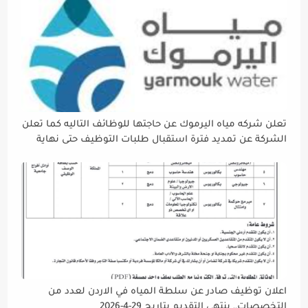
تعلن شركه مياه اليرموك عن حاجتها للوظائف التاليه كما تعلن
الشركة عن تمديد فترة استقبال طلبات التوظيف حتى نهاية
دوام يوم الخميس الموافق2026/5/21 القادم، حرصًا منها على
إتاحة الفرصة الكافية أمام الجميع لاستكمال إجراءات التقديم.
اعلان توظيف صادر عن سلطة المياه في الاردن لعدد من
التخصصات,, ينتهي التقديم بتاريح 29-4-2026