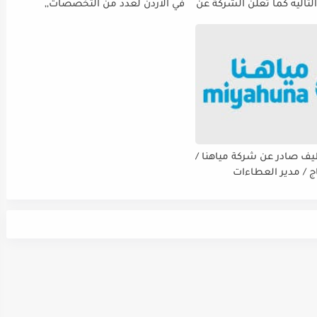
لتاليه كما تعلن الشركة عن
في الاردن لعدد من التخصصات,,
ة استقبال طلبات التوظيف
ينتهي التقديم بتاريح 29-4-2026
 دوام يوم الخميس
الموافق2026/5/21 القادم، حرصًا منها
الفرصة الكافية أمام
ستكمال إجراءات التقديم.
يف صادر عن شركة مياهنا /
اج / مدير العطاءات
ت / ضابط نوعية / مدقق
سي - مالي