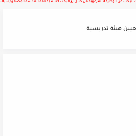
لبحث عن الوظيفة المرغوبة من خلال زر البحث أعلاه (علامة العدسة المصغرة)،، بالتوف
يين هيئة تدريسية