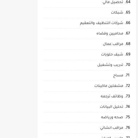
تحصيل مالي
شبكات
شركات التنظيف والتعقيم
محاميين وقضاه
مراقب عمال
شيف حلويات
تدريب وتشغيل
مساح
مشغلين ماكينات
وظائف ترجمه
تحليل البيانات
صحه ورياضه
مراقب انشائي