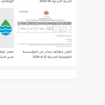
الذريه الاردنيه 06-2026
للوظائف ا
تمديد فتر
حتى نهاية
على إتاحة 
الجميع لا
اعلان وظائف صادر عن المؤسسة
اعلان توظ
التعاونية الاردنية 22-4-2026
مدير الانت
والمشتريا
داخلي رئي