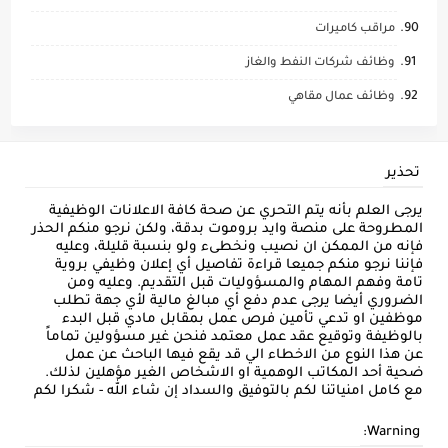
مراقب كاميرات
وظائف شركات النفط والغاز
وظائف عمال مقاهي
تحذير
يرجى العلم بأنه يتم التحري عن صحة كافة الاعلانات الوظيفية
المطروحة على منصة وايد بروموت بدقة، ولكن نرجو منكم الحذر
فإنه من الممكن ان نصيب ونخطىء ولو بنسبة قليلة، وعليه
فإننا نرجو منكم جميعا قراءة تفاصيل أي إعلان وظيفي بروية
تامة وفهم المهام والمسؤوليات قبل التقديم. وعليه ومن
الضروري أيضا يرجى عدم دفع أي مبالغ مالية لأي جهة تطلب
موظفين او تدعي تأمين فرص عمل بمقابل مادي قبل البدء
بالوظيفة وتوقيع عقد عمل معتمد فنحن غير مسؤولين تماماً
عن هذا النوع من الاخطاء الي قد يقع فيها الباحث عن عمل
ضحية أحد المكاتب الوهمية او الاشخاص الغير مؤهلين لذلك.
مع كامل امنياتنا لكم بالتوفيق والسداد إن شاء الله - شكرا لكم
Warning: