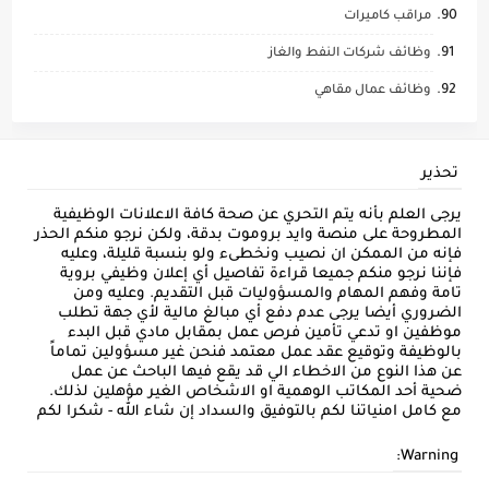
مراقب كاميرات
وظائف شركات النفط والغاز
وظائف عمال مقاهي
تحذير
يرجى العلم بأنه يتم التحري عن صحة كافة الاعلانات الوظيفية
المطروحة على منصة وايد بروموت بدقة، ولكن نرجو منكم الحذر
فإنه من الممكن ان نصيب ونخطىء ولو بنسبة قليلة، وعليه
فإننا نرجو منكم جميعا قراءة تفاصيل أي إعلان وظيفي بروية
تامة وفهم المهام والمسؤوليات قبل التقديم. وعليه ومن
الضروري أيضا يرجى عدم دفع أي مبالغ مالية لأي جهة تطلب
موظفين او تدعي تأمين فرص عمل بمقابل مادي قبل البدء
بالوظيفة وتوقيع عقد عمل معتمد فنحن غير مسؤولين تماماً
عن هذا النوع من الاخطاء الي قد يقع فيها الباحث عن عمل
ضحية أحد المكاتب الوهمية او الاشخاص الغير مؤهلين لذلك.
مع كامل امنياتنا لكم بالتوفيق والسداد إن شاء الله - شكرا لكم
Warning: