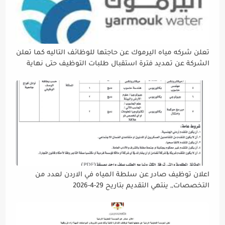
تعلن شركه مياه اليرموك عن حاجتها للوظائف التاليه كما تعلن
الشركة عن تمديد فترة استقبال طلبات التوظيف حتى نهاية
دوام يوم الخميس الموافق2026/5/21 القادم، حرصًا منها على
إتاحة الفرصة الكافية أمام الجميع لاستكمال إجراءات التقديم.
اعلان توظيف صادر عن سلطة المياه في الاردن لعدد من
التخصصات,, ينتهي التقديم بتاريح 29-4-2026