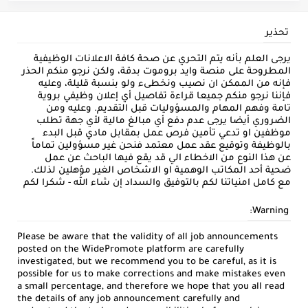
تحذير
يرجى العلم بأنه يتم التحري عن صحة كافة الاعلانات الوظيفية
المطروحة على منصة وايد بروموت بدقة، ولكن نرجو منكم الحذر
فإنه من الممكن ان نصيب ونخطىء ولو بنسبة قليلة، وعليه
فإننا نرجو منكم جميعا قراءة تفاصيل أي إعلان وظيفي بروية
تامة وفهم المهام والمسؤوليات قبل التقديم. وعليه ومن
الضروري أيضا يرجى عدم دفع أي مبالغ مالية لأي جهة تطلب
موظفين او تدعي تأمين فرص عمل بمقابل مادي قبل البدء
بالوظيفة وتوقيع عقد عمل معتمد فنحن غير مسؤولين تماماً
عن هذا النوع من الاخطاء الي قد يقع فيها الباحث عن عمل
ضحية أحد المكاتب الوهمية او الاشخاص الغير مؤهلين لذلك.
مع كامل امنياتنا لكم بالتوفيق والسداد إن شاء الله - شكرا لكم
Warning:
Please be aware that the validity of all job announcements
posted on the WidePromote platform are carefully
investigated, but we recommend you to be careful, as it is
possible for us to make corrections and make mistakes even
a small percentage, and therefore we hope that you all read
the details of any job announcement carefully and