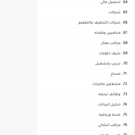
تحصيل مالي
شبكات
شركات التنظيف والتعقيم
محاميين وقضاه
مراقب عمال
شيف حلويات
تدريب وتشغيل
مساح
مشغلين ماكينات
وظائف ترجمه
تحليل البيانات
صحه ورياضه
مراقب انشائي