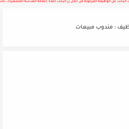
لبحث عن الوظيفة المرغوبة من خلال زر البحث أعلاه (علامة العدسة المصغرة)،، بالتوف
ظيف : مندوب مبيعات