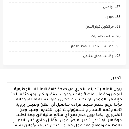
تواصل
كورونا
مرافقين كبار السن
مراقب كاميرات
وظائف شركات النفط والغاز
وظائف عمال مقاهي
تحذير
يرجى العلم بأنه يتم التحري عن صحة كافة الاعلانات الوظيفية
المطروحة على منصة وايد بروموت بدقة، ولكن نرجو منكم الحذر
فإنه من الممكن ان نصيب ونخطىء ولو بنسبة قليلة، وعليه
فإننا نرجو منكم جميعا قراءة تفاصيل أي إعلان وظيفي بروية
تامة وفهم المهام والمسؤوليات قبل التقديم. وعليه ومن
الضروري أيضا يرجى عدم دفع أي مبالغ مالية لأي جهة تطلب
موظفين او تدعي تأمين فرص عمل بمقابل مادي قبل البدء
بالوظيفة وتوقيع عقد عمل معتمد فنحن غير مسؤولين تماماً