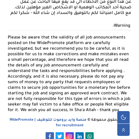
عن هذا النوع من الاخطاء الي قد يقع فيها الباحث عن عمل
ضحية أحد المكاتب الوهمية او الاشخاص الغير مؤهلين لذلك.
مع كامل امنياتنا لكم بالتوفيق والسداد إن شاء الله - شكرا لكم
Warning:
Please be aware that the validity of all job announcements
posted on the WidePromote platform are carefully
investigated, but we recommend you to be careful, as it is
possible for us to make corrections and make mistakes even
a small percentage, and therefore we hope that you all read
the details of any job announcement carefully and
understand the tasks and responsibilities before applying .
Accordingly, and it is also necessary, please do not pay any
sums of money to any party that requests employees or
claims to secure job opportunities for a monetary fee before
starting the job and signing an approved work contract. We
are not fully responsible for this type of errors in which a job
seeker may fall victim to a fake office or people Not eligible
for it. We wish you all success, In Sha'a Allah - thank you
جميع الحقوق محفوظة ©
منصة وايد بروموت للتوظيف | WidePromote
for recruitment