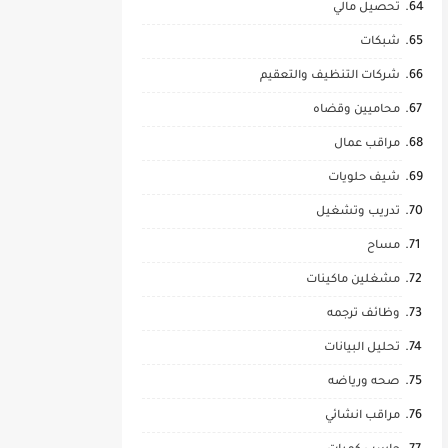
تحصيل مالي
شبكات
شركات التنظيف والتعقيم
محاميين وقضاه
مراقب عمال
شيف حلويات
تدريب وتشغيل
مساح
مشغلين ماكينات
وظائف ترجمه
تحليل البيانات
صحه ورياضه
مراقب انشائي