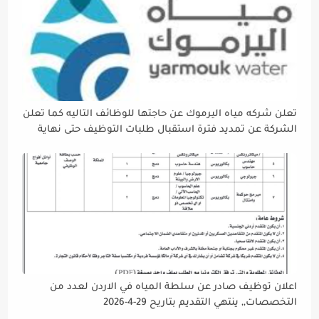
تعلن شركه مياه اليرموك عن حاجتها للوظائف التاليه كما تعلن
الشركة عن تمديد فترة استقبال طلبات التوظيف حتى نهاية
دوام يوم الخميس الموافق2026/5/21 القادم، حرصًا منها على
إتاحة الفرصة الكافية أمام الجميع لاستكمال إجراءات التقديم.
اعلان توظيف صادر عن سلطة المياه في الاردن لعدد من
التخصصات,, ينتهي التقديم بتاريح 29-4-2026