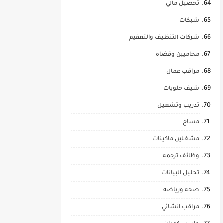
تحصيل مالي
شبكات
شركات التنظيف والتعقيم
محاميين وقضاه
مراقب عمال
شيف حلويات
تدريب وتشغيل
مساح
مشغلين ماكينات
وظائف ترجمه
تحليل البيانات
صحه ورياضه
مراقب انشائي