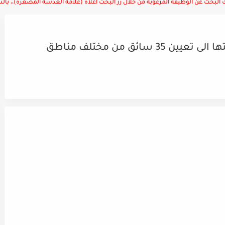
لبحث عن الوظيفة المرغوبة من خلال زر البحث أعلاه (علامة العدسة المصغرة)،، بالتوف
تعلن وزارة التربية والتعليم عن حاجتها الى تعيين 35 سائق من مختلف مناطق