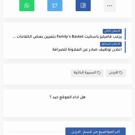
الاعلان التالي
يرغب فاميليز باسكيت Family's Basket بتعيين بعض الكفاءات وانضمامهم لفريق العمل بأفرع الشركة ( تاج مول ، عبدون مول ، خلدا ، دابوق )
الاعلان السابق
اعلان توظيف صادر عن العلاونة للصرافة
الاردن
السيرة الذاتية
هل اداء الموقع جيد ؟
أخر المواضيع من قسم : الاردن