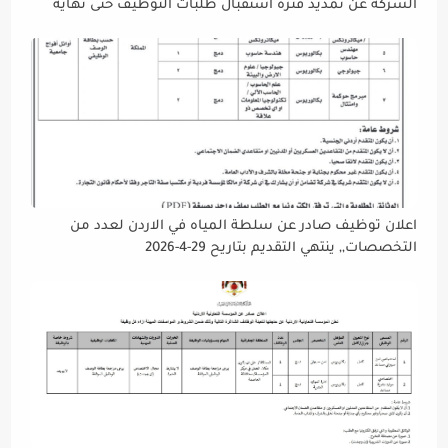
الشركة عن تمديد فترة استقبال طلبات التوظيف حتى نهاية
دوام يوم الخميس الموافق2026/5/21 القادم، حرصًا منها على
إتاحة الفرصة الكافية أمام الجميع لاستكمال إجراءات التقديم.
اعلان توظيف صادر عن سلطة المياه في الاردن لعدد من
التخصصات,, ينتهي التقديم بتاريح 29-4-2026